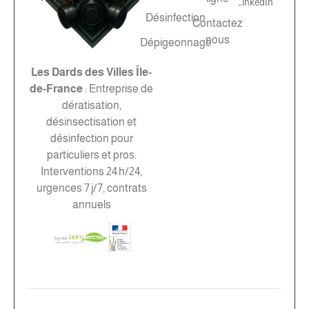
LinkedIn
Désinfection
Contactez
nous
Dépigeonnage
Les Dards des Villes Île-
de‑France
: Entreprise de
dératisation,
désinsectisation et
désinfection pour
particuliers et pros.
Interventions 24 h/24,
urgences 7 j/7, contrats
annuels